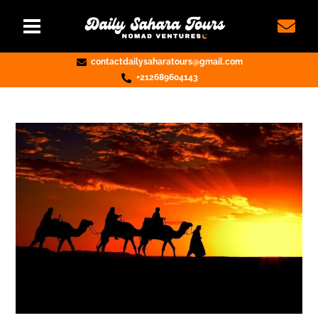
contactdailysaharatours@gmail.com
+212689604143