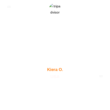
Viajé sola a Marruecos y me recibió Mustafa, que me
hizo sentir como en casa. Se tomó el tiempo para
ayudarme a planificar mis días y asegurarse de que
viera todo lo que Marruecos tenía que ofrecer. ¡No
puedo recomendar lo suficiente esta empresa de
viajes para cualquiera de sus necesidades de
aventura, hay algo para todos! ¡Volveré sin duda!
Kiera O.
USA