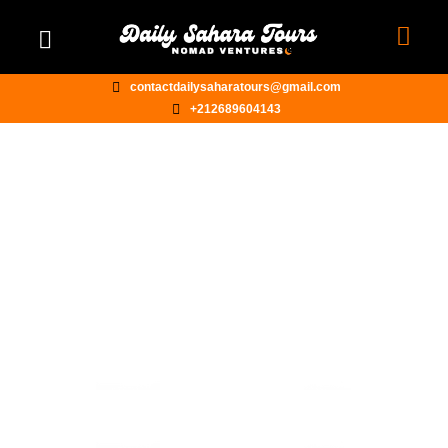
contactdailysaharatours@gmail.com
+212689604143
VIAJES AL DESIERTO DESDE
MARRAKECH